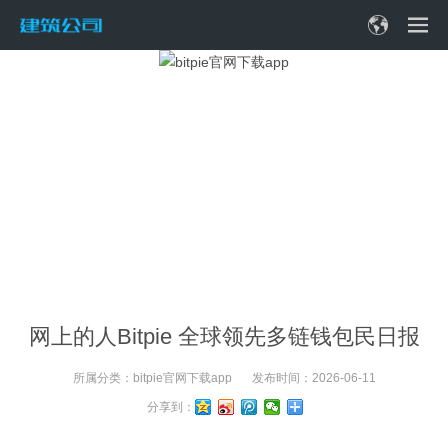
网上的人Bitpie 全球领先多链钱包民日报
所属分类：
bitpie官网下载app
发布时间：
2026-06-11
分享到：