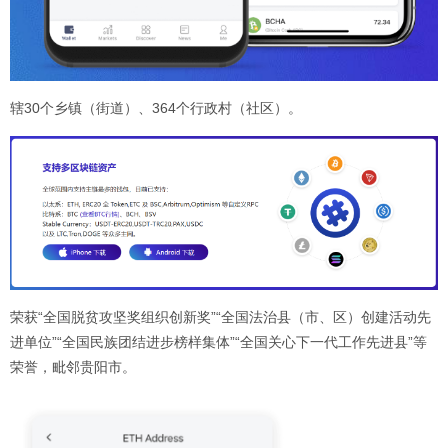
辖30个乡镇（街道）、364个行政村（社区）。
荣获“全国脱贫攻坚奖组织创新奖”“全国法治县（市、区）创建活动先
进单位”“全国民族团结进步榜样集体”“全国关心下一代工作先进县”等
荣誉，毗邻贵阳市。