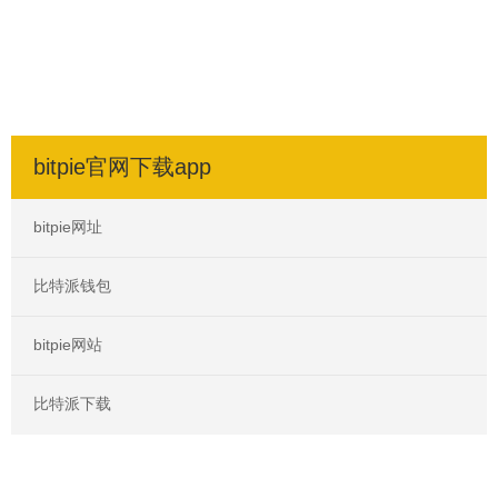
bitpie官网下载app
bitpie网址
比特派钱包
bitpie网站
比特派下载