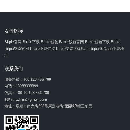
友情链接
Bitpie官网
Bitpie下载
Bitpie钱包
Bitpie钱包官网
Bitpie钱包下载
Bitpie
Bitpie安卓官网
Bitpie下载链接
Bitpie安装下载地址
Bitpie钱包app下载地
址
联系我们
服务热线：400-123-456-789
电话：13988998899
传真：+86-10-123-456-789
邮箱：
admin@gmail.com
地址：康定市南大街398号康定老街溜溜城B幢三单元